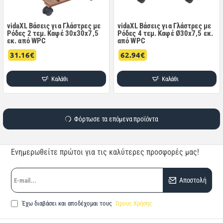
vidaXL Βάσεις για Γλάστρες με
vidaXL Βάσεις για Γλάστρες με
Ρόδες 2 τεμ. Καφέ 30x30x7,5
Ρόδες 4 τεμ. Καφέ Ø30x7,5 εκ.
εκ. από WPC
από WPC
31.16€
62.94€
Καλάθι
Καλάθι
Φόρτωσε τα επόμενα προϊόντα
Ενημερωθείτε πρώτοι για τις καλύτερες προσφορές μας!
E-
Αποστολή
mail...
Έχω διαβάσει και αποδέχομαι τους
Όρους Χρήσης