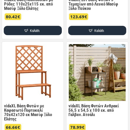
Ρόδες 110x25x115 εκ. από
Τεμαχίων από Λευκό Μασίφ
Μασίφ Ξύλο Ελάτης
Ξύλο Πεύκου
80.42€
123.69€
Καλάθι
Καλάθι
vidaXL Βάση Φυτών με
vidaXL Βάση Φυτών Ανθρακί
Καφασωτό Πορτοκαλί
56,5 x 54,5 x 100 εκ. από
70x42x120 εκ Μασίφ Ξύλο
Γαλβαν. Ατσάλι
Ελάτης
66.66€
78.99€