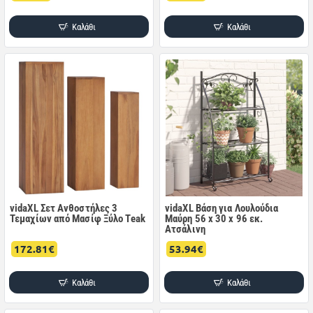
Καλάθι
Καλάθι
vidaXL Σετ Ανθοστήλες 3
vidaXL Βάση για Λουλούδια
Τεμαχίων από Μασίφ Ξύλο Teak
Μαύρη 56 x 30 x 96 εκ.
Ατσάλινη
172.81€
53.94€
Καλάθι
Καλάθι