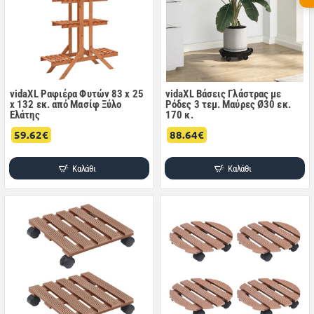
vidaXL Ραφιέρα Φυτών 83 x 25
vidaXL Βάσεις Γλάστρας με
x 132 εκ. από Μασίφ Ξύλο
Ρόδες 3 τεμ. Μαύρες Ø30 εκ.
Ελάτης
170 κ.
59.62€
88.64€
Καλάθι
Καλάθι