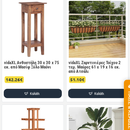
vidaXL Ανθοστήλη 30 x 30 x 75
vidaXL Ζαρντινιέρες Τοίχου 2
εκ. από Μασίφ Ξύλο Μαόνι
τεμ. Μαύρες 61 x 19 x 16 εκ.
από Ατσάλι
142.26€
51.10€
Καλάθι
Καλάθι
ΠΑΙΞΕ &