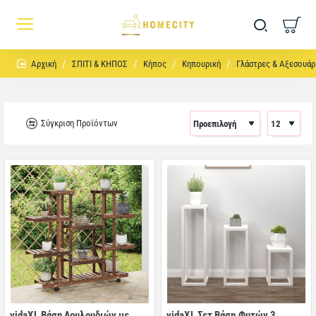
home
ΣΠΙΤΙ & ΚΗΠΟΣ
Κήπος
Κηπουρική
Γλάστρες & Αξεσουάρ
Σύγκριση Προϊόντων
vidaXL Βάση Λουλουδιών με
vidaXL Σετ Βάση Φυτών 3