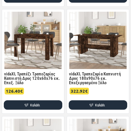
vidaXL Τραπέζι Τραπεζαρίας
vidaXL Τραπεζαρία Καπνιστή
Καπνιστή Δρυς 120x60x76 εκ.
Δρυς 180x90x76 εκ.
Επεξ. Ξύλο
Επεξεργασμένο Ξύλο
126.40€
322.92€
Καλάθι
Καλάθι