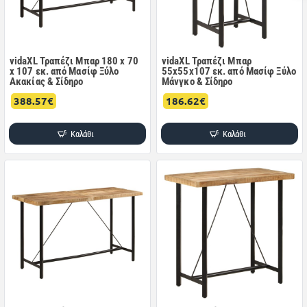
vidaXL Τραπέζι Μπαρ 180 x 70
vidaXL Τραπέζι Μπαρ
x 107 εκ. από Μασίφ Ξύλο
55x55x107 εκ. από Μασίφ Ξύλο
Ακακίας & Σίδηρο
Μάνγκο & Σίδηρο
388.57€
186.62€
Καλάθι
Καλάθι