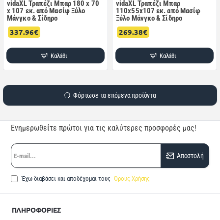
vidaXL Τραπέζι Μπαρ 180 x 70
vidaXL Τραπέζι Μπαρ
x 107 εκ. από Μασίφ Ξύλο
110x55x107 εκ. από Μασίφ
Μάνγκο & Σίδηρο
Ξύλο Μάνγκο & Σίδηρο
337.96€
269.38€
Καλάθι
Καλάθι
Φόρτωσε τα επόμενα προϊόντα
Ενημερωθείτε πρώτοι για τις καλύτερες προσφορές μας!
E-
Αποστολή
mail...
Έχω διαβάσει και αποδέχομαι τους
Όρους Χρήσης
ΠΛΗΡΟΦΟΡΙΕΣ