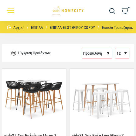
home
ΕΠΙΠΛΑ
ΕΠΙΠΛΑ ΕΣΩΤΕΡΙΚΟΥ ΧΩΡΟΥ
Έπιπλα Τραπεζαρίας
Σύγκριση Προϊόντων
vidaXL Σετ Επίπλων Μπαρ 7
vidaXL Σετ Επίπλων Μπαρ 7