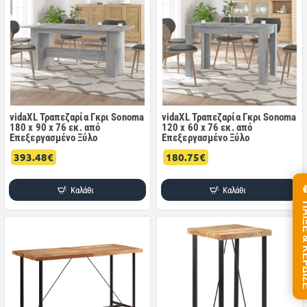
vidaXL Τραπεζαρία Γκρι Sonoma
vidaXL Τραπεζαρία Γκρι Sonoma
180 x 90 x 76 εκ. από
120 x 60 x 76 εκ. από
Επεξεργασμένο Ξύλο
Επεξεργασμένο Ξύλο
393.48€
180.75€
Καλάθι
Καλάθι
ΠΑΙΞΕ &