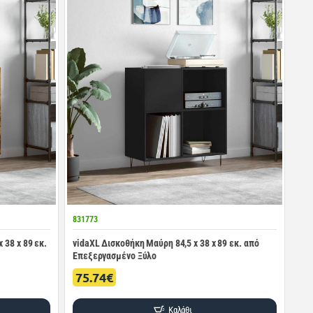
831773
 38 x 89 εκ.
vidaXL Δισκοθήκη Μαύρη 84,5 x 38 x 89 εκ. από
Επεξεργασμένο Ξύλο
75.74€
Καλάθι