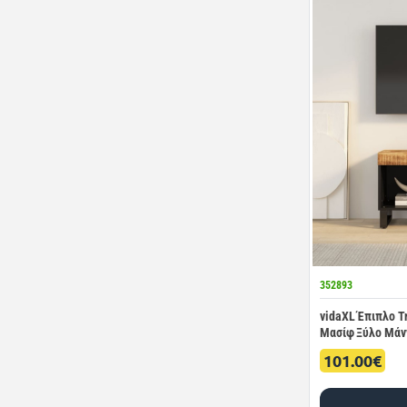
352893
vidaXL Έπιπλο Τη
Μασίφ Ξύλο Μάν
101.00€