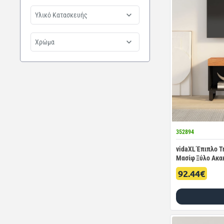
Υλικό Κατασκευής
Χρώμα
352894
vidaXL Έπιπλο Τη
Μασίφ Ξύλο Ακα
92.44€