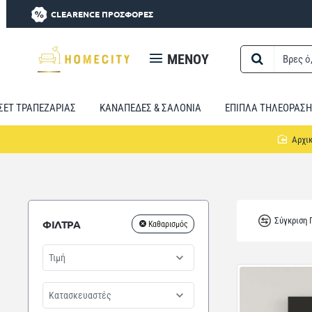
CLEARENCE ΠΡΟΣΦΟΡΕΣ
MENOY
Βρες
ό,τι
χρειαστείς...
ΣΕΤ ΤΡΑΠΕΖΑΡΙΑΣ
ΚΑΝΑΠΕΔΕΣ & ΣΑΛΟΝΙΑ
ΕΠΙΠΛΑ ΤΗΛΕΟΡΑΣΗ
Σύγκριση
ΦΙΛΤΡΑ
Καθαρισμός
Τιμή
Κατασκευαστές