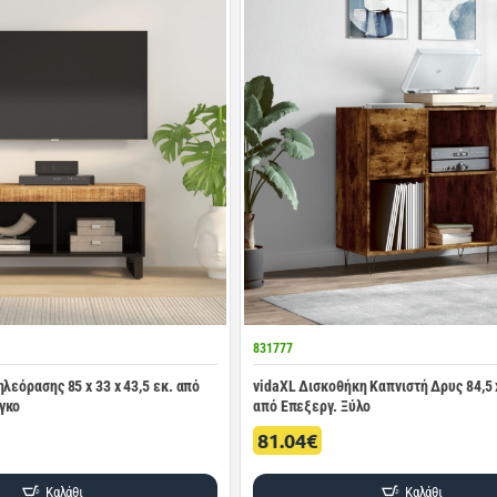
831777
λεόρασης 85 x 33 x 43,5 εκ. από
vidaXL Δισκοθήκη Καπνιστή Δρυς 84,5 x
γκο
από Επεξεργ. Ξύλο
81.04€
Καλάθι
Καλάθι