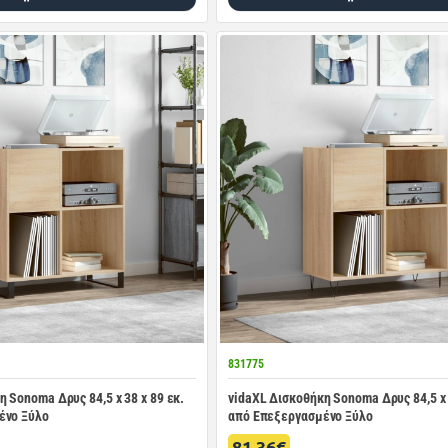
831775
 Sonoma Δρυς 84,5 x 38 x 89 εκ.
vidaXL Δισκοθήκη Sonoma Δρυς 84,5 x 
ένο Ξύλο
από Επεξεργασμένο Ξύλο
81.36€