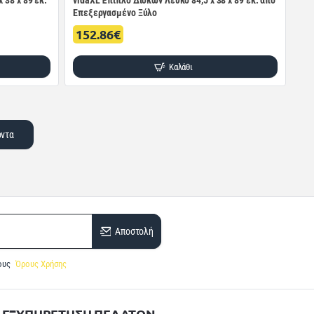
 38 x 89 εκ.
vidaXL Έπιπλο Δίσκων Λευκό 84,5 x 38 x 89 εκ. από
Επεξεργασμένο Ξύλο
152.86€
Καλάθι
όντα
Αποστολή
ους
Όρους Χρήσης
ΕΞΥΠΗΡΕΤΗΣΗ ΠΕΛΑΤΩΝ