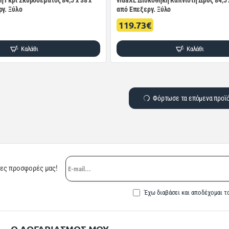
 Γκρι Σκυροδέματος 84,5 x 38 x
vidaXL Δισκοθήκη Καπνιστή Δρυς 84,5 x
ργ. Ξύλο
από Επεξεργ. Ξύλο
119.73€
Καλάθι
Καλάθι
Φόρτωσε τα επόμενα προϊ
E-
ρες προσφορές μας!
mail...
Έχω διαβάσει και αποδέχομαι τ
Ο ΛΟΓΑΡΙΑΣΜΟΣ ΜΟΥ