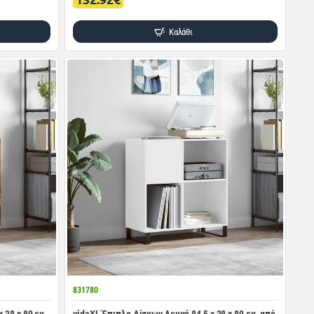
Καλάθι
831780