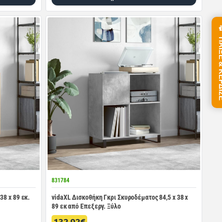
ΠΑΙΞΕ &
831784
38 x 89 εκ.
vidaXL Δισκοθήκη Γκρι Σκυροδέματος 84,5 x 38 x
89 εκ από Επεξεργ. Ξύλο
132.92€