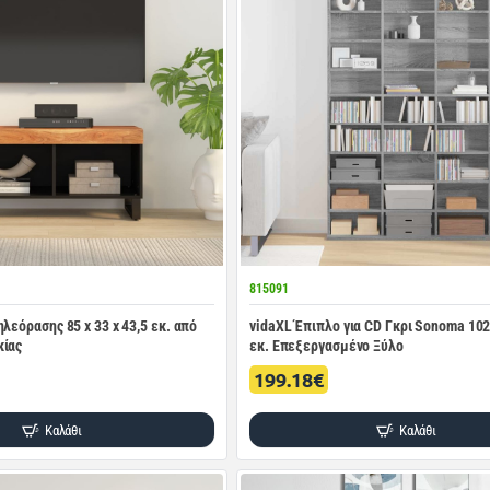
815091
λεόρασης 85 x 33 x 43,5 εκ. από
vidaXL Έπιπλο για CD Γκρι Sonoma 10
κίας
εκ. Επεξεργασμένο Ξύλο
199.18€
Καλάθι
Καλάθι