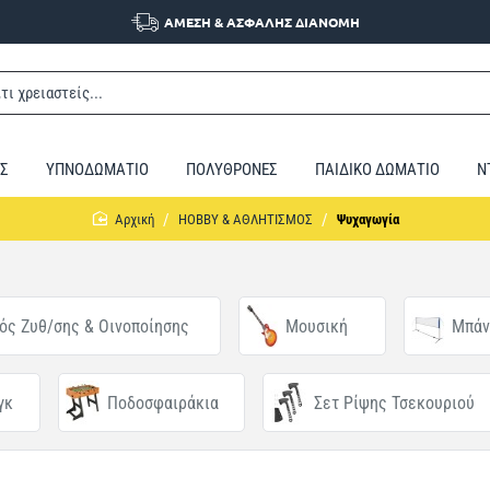
ΑΜΕΣΗ & ΑΣΦΑΛΗΣ ΔΙΑΝΟΜΗ
Σ
ΥΠΝΟΔΩΜΑΤΙΟ
ΠΟΛΥΘΡΟΝΕΣ
ΠΑΙΔΙΚΟ ΔΩΜΑΤΙΟ
Ν
home
HOBBY & ΑΘΛΗΤΙΣΜΟΣ
Ψυχαγωγία
ός Ζυθ/σης & Οινοποίησης
Μουσική
Μπάν
γκ
Ποδοσφαιράκια
Σετ Ρίψης Τσεκουριού