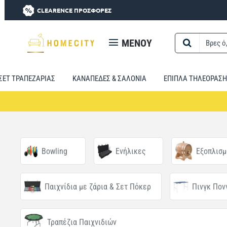
CLEARENCE ΠΡΟΣΦΟΡΕΣ
MENOY
Βρες
ό,τι
χρειαστείς...
ΣΕΤ ΤΡΑΠΕΖΑΡΙΑΣ
ΚΑΝΑΠΕΔΕΣ & ΣΑΛΟΝΙΑ
ΕΠΙΠΛΑ ΤΗΛΕΟΡΑΣΗ
Bowling
Ενήλικες
Εξοπλισμ
Παιχνίδια με ζάρια & Σετ Πόκερ
Πινγκ Πον
Τραπέζια Παιχνιδιών