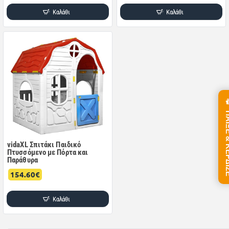
Καλάθι
Καλάθι
ΠΑΙΞΕ &
vidaXL Σπιτάκι Παιδικό
Πτυσσόμενο με Πόρτα και
Παράθυρα
154.60€
Καλάθι