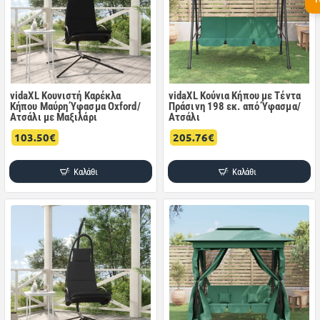
vidaXL Κουνιστή Καρέκλα
vidaXL Κούνια Κήπου με Τέντα
Κήπου Μαύρη Ύφασμα Oxford/
Πράσινη 198 εκ. από Ύφασμα/
Ατσάλι με Μαξιλάρι
Ατσάλι
103.50€
205.76€
Καλάθι
Καλάθι