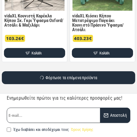
vidaXL Κουνιστή Καρέκλα
vidaXL Κιόσκι Κήπου
Κήπου Σκ. Γκρι Ύφασμα Oxford/
Μετατρέψιμο Παγκάκι
Ατσάλι & Μαξιλάρι
Κουνιστό Πράσινο Ύφασμα/
Ατσάλι
103.26€
403.23€
Καλάθι
Καλάθι
Φόρτωσε τα επόμενα προϊόντα
Ενημερωθείτε πρώτοι για τις καλύτερες προσφορές μας!
E-
Αποστολή
mail...
Έχω διαβάσει και αποδέχομαι τους
Όρους Χρήσης