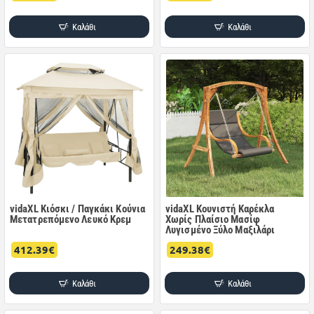
Καλάθι
Καλάθι
vidaXL Κιόσκι / Παγκάκι Κούνια
vidaXL Κουνιστή Καρέκλα
Μετατρεπόμενο Λευκό Κρεμ
Χωρίς Πλαίσιο Μασίφ
Λυγισμένο Ξύλο Μαξιλάρι
412.39€
249.38€
Καλάθι
Καλάθι