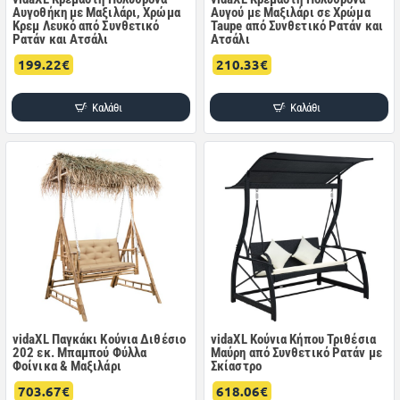
Αυγοθήκη με Μαξιλάρι, Χρώμα
Αυγού με Μαξιλάρι σε Χρώμα
Κρεμ Λευκό από Συνθετικό
Taupe από Συνθετικό Ρατάν και
Ρατάν και Ατσάλι
Ατσάλι
199.22€
210.33€
Καλάθι
Καλάθι
vidaXL Παγκάκι Κούνια Διθέσιο
vidaXL Κούνια Κήπου Τριθέσια
202 εκ. Μπαμπού Φύλλα
Μαύρη από Συνθετικό Ρατάν με
Φοίνικα & Μαξιλάρι
Σκίαστρο
703.67€
618.06€