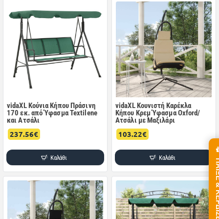
vidaXL Κούνια Κήπου Πράσινη
vidaXL Κουνιστή Καρέκλα
170 εκ. από Ύφασμα Textilene
Κήπου Κρεμ Ύφασμα Oxford/
και Ατσάλι
Ατσάλι με Μαξιλάρι
237.56€
103.22€
Καλάθι
Καλάθι
ΠΑΙΞΕ &