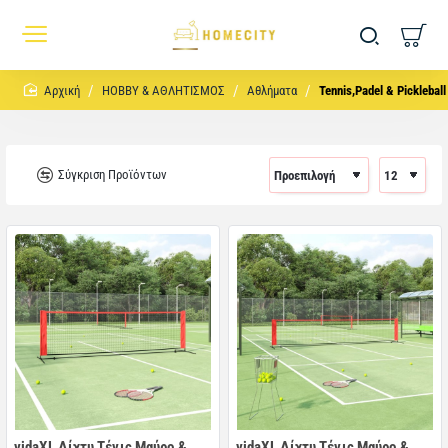
home
HOBBY & ΑΘΛΗΤΙΣΜΟΣ
Αθλήματα
Tennis,Padel & Pickleball
Σύγκριση Προϊόντων
vidaXL Δίχτυ Τένις Μαύρο &
vidaXL Δίχτυ Τένις Μαύρο &