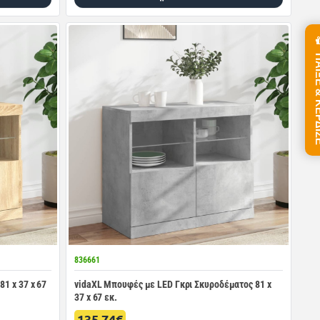
ΠΑΙΞΕ &
836661
1 x 37 x 67
vidaXL Μπουφές με LED Γκρι Σκυροδέματος 81 x
37 x 67 εκ.
135.74€