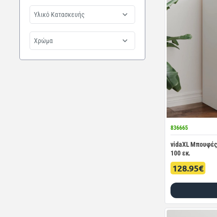
Υλικό Κατασκευής
Χρώμα
836665
vidaXL Μπουφές 
100 εκ.
128.95€