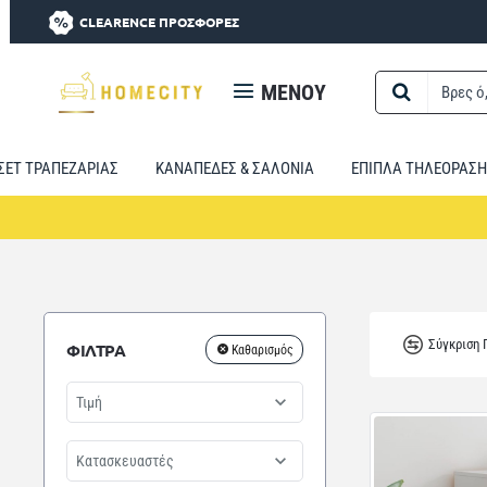
CLEARENCE ΠΡΟΣΦΟΡΕΣ
MENOY
Βρες
ό,τι
χρειαστείς...
ΣΕΤ ΤΡΑΠΕΖΑΡΙΑΣ
ΚΑΝΑΠΕΔΕΣ & ΣΑΛΟΝΙΑ
ΕΠΙΠΛΑ ΤΗΛΕΟΡΑΣΗ
Σύγκριση
ΦΙΛΤΡΑ
Καθαρισμός
Τιμή
Κατασκευαστές