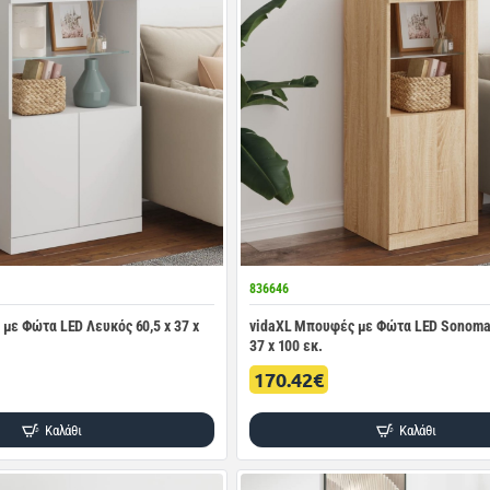
836646
με Φώτα LED Λευκός 60,5 x 37 x
vidaXL Μπουφές με Φώτα LED Sonoma 
37 x 100 εκ.
170.42€
Καλάθι
Καλάθι