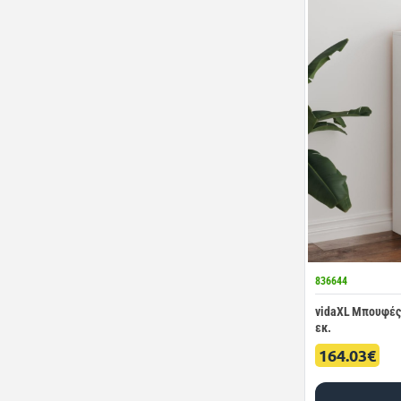
836644
vidaXL Μπουφές 
εκ.
164.03€