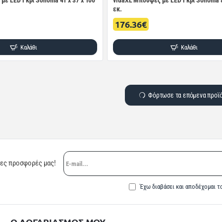
με LED Γκρι Sonoma 41 x 37 x 100
vidaXL Μπουφές με LED Γκρι Sonoma 8
εκ.
176.36€
Καλάθι
Καλάθι
Φόρτωσε τα επόμενα προϊ
E-
ρες προσφορές μας!
mail...
Έχω διαβάσει και αποδέχομαι τ
Ο ΛΟΓΑΡΙΑΣΜΟΣ ΜΟΥ