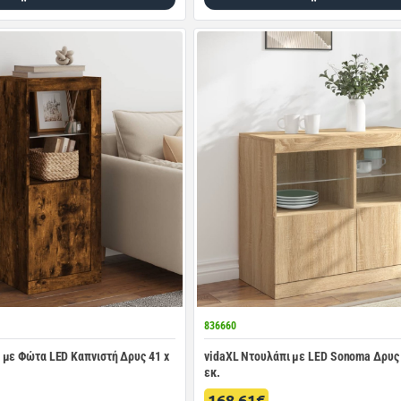
836660
με Φώτα LED Καπνιστή Δρυς 41 x
vidaXL Ντουλάπι με LED Sonoma Δρυς 8
εκ.
168.61€