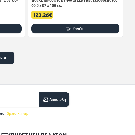
1 x 37 x 67
vidaXL Μπουφές με Φώτα LED Γκρι Σκυροδέματος
60,5 x 37 x 100 εκ.
123.26€
Καλάθι
όντα
Αποστολή
ους
Όρους Χρήσης
ΕΞΥΠΗΡΕΤΗΣΗ ΠΕΛΑΤΩΝ