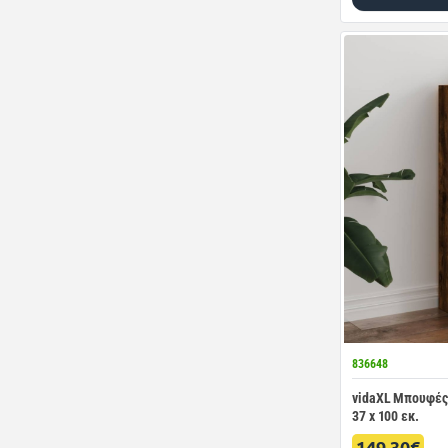
836648
vidaXL Μπουφές 
37 x 100 εκ.
149.30€