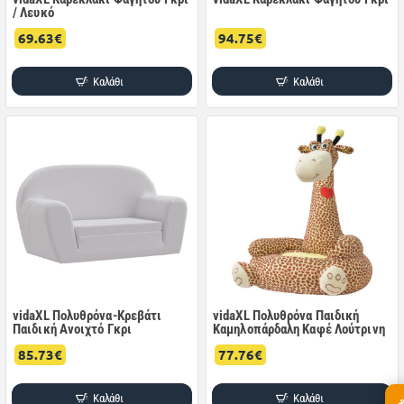
/ Λευκό
69.63€
94.75€
Καλάθι
Καλάθι
vidaXL Πολυθρόνα-Κρεβάτι
vidaXL Πολυθρόνα Παιδική
Παιδική Ανοιχτό Γκρι
Καμηλοπάρδαλη Καφέ Λούτρινη
85.73€
77.76€
Καλάθι
Καλάθι