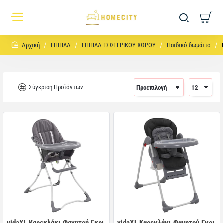
home
ΕΠΙΠΛΑ
ΕΠΙΠΛΑ ΕΣΩΤΕΡΙΚΟΥ ΧΩΡΟΥ
Παιδικό δωμάτιο
Σύγκριση Προϊόντων
vidaXL Καρεκλάκι Φαγητού Γκρι
vidaXL Καρεκλάκι Φαγητού Γκρι