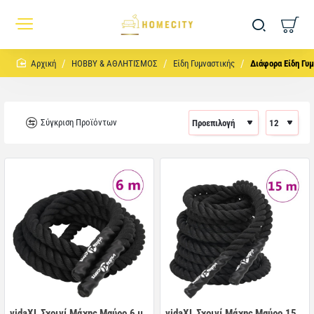
home
HOBBY & ΑΘΛΗΤΙΣΜΟΣ
Είδη Γυμναστικής
Διάφορα Είδη Γυ
Σύγκριση Προϊόντων
vidaXL Σχοινί Μάχης Μαύρο 6 μ.
vidaXL Σχοινί Μάχης Μαύρο 15