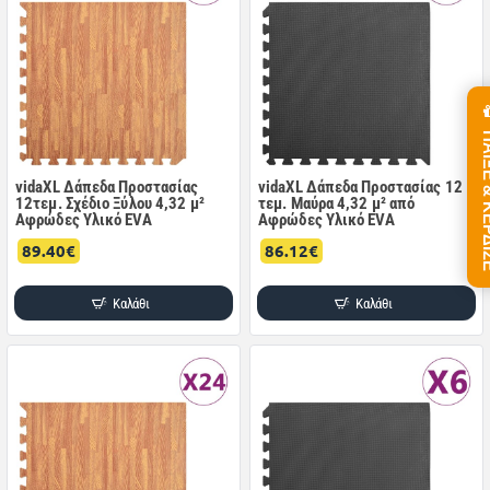
ΠΑΙΞΕ &
vidaXL Δάπεδα Προστασίας
vidaXL Δάπεδα Προστασίας 12
12τεμ. Σχέδιο Ξύλου 4,32 μ²
τεμ. Μαύρα 4,32 μ² από
Αφρώδες Υλικό EVA
Αφρώδες Υλικό EVA
89.40€
86.12€
Καλάθι
Καλάθι