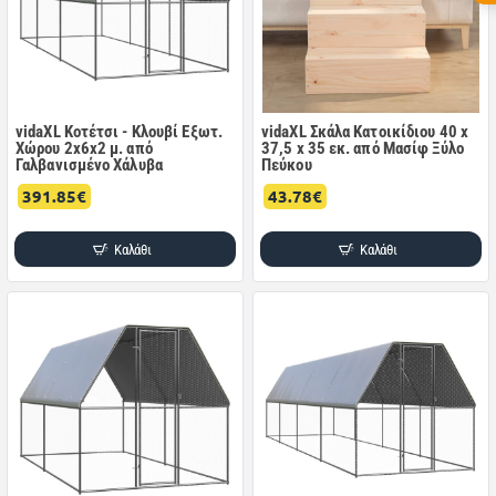
vidaXL Κοτέτσι - Κλουβί Εξωτ.
vidaXL Σκάλα Κατοικίδιου 40 x
Χώρου 2x6x2 μ. από
37,5 x 35 εκ. από Μασίφ Ξύλο
Γαλβανισμένο Χάλυβα
Πεύκου
391.85€
43.78€
Καλάθι
Καλάθι