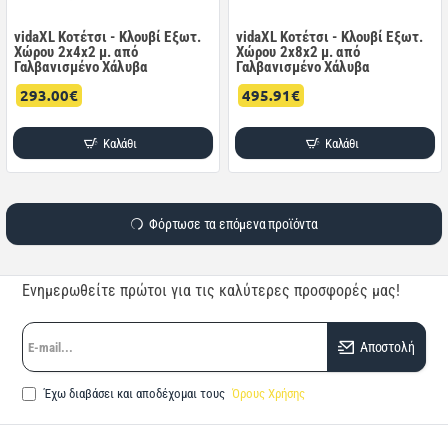
vidaXL Κοτέτσι - Κλουβί Εξωτ.
vidaXL Κοτέτσι - Κλουβί Εξωτ.
Χώρου 2x4x2 μ. από
Χώρου 2x8x2 μ. από
Γαλβανισμένο Χάλυβα
Γαλβανισμένο Χάλυβα
293.00€
495.91€
Καλάθι
Καλάθι
Φόρτωσε τα επόμενα προϊόντα
Ενημερωθείτε πρώτοι για τις καλύτερες προσφορές μας!
E-
Αποστολή
mail...
Έχω διαβάσει και αποδέχομαι τους
Όρους Χρήσης