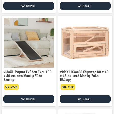
Καλάθι
Καλάθι
vidaXL Ράμπα Σκύλου Γκρι 100
vidaXL Κλουβί Χάμστερ 80 x 40
x 40 εκ. από Μασίφ Ξύλο
x 43 εκ. από Μασίφ Ξύλο
Ελάτης
Ελάτης
57.25€
88.79€
Καλάθι
Καλάθι