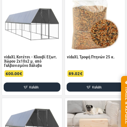
vidaXL Κοτέτσι - Κλουβί Εξωτ.
vidaXL Τροφή Πτηνών 25 κ.
Χώρου 2x10x2 μ. από
Γαλβανισμένο Χάλυβα
600.00€
89.02€
Καλάθι
Καλάθι
ΠΑΙΞΕ &