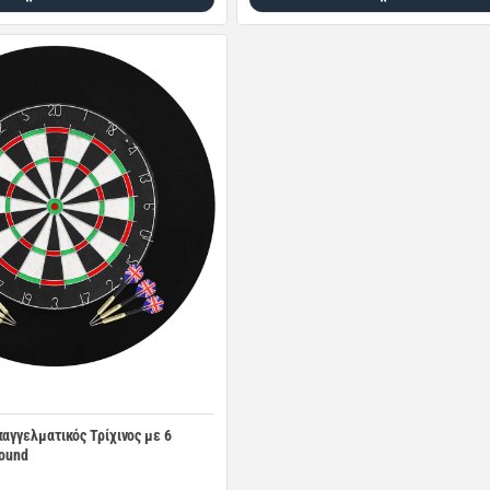
παγγελματικός Τρίχινος με 6
round