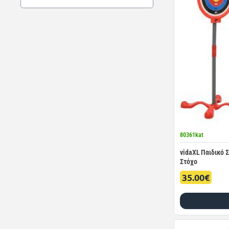
80361kat
vidaXL Παιδικό Σ
Στόχο
35.00€