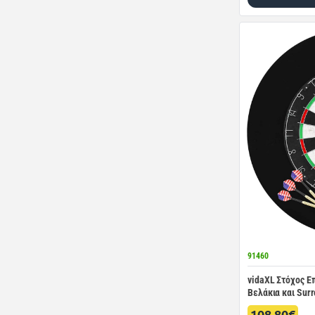
91460
vidaXL Στόχος Ε
Βελάκια και Sur
108.80€