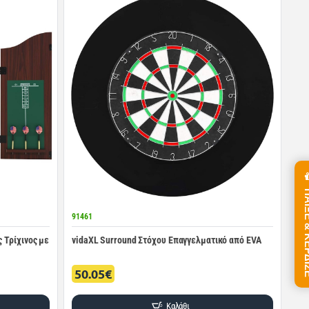
ΠΑΙΞΕ &
91461
 Τρίχινος με
vidaXL Surround Στόχου Επαγγελματικό από EVA
50.05€
Καλάθι