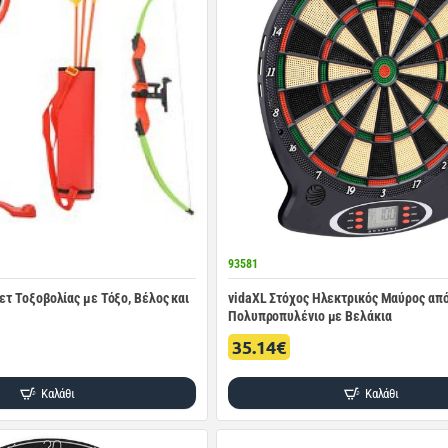
93581
ετ Τοξοβολίας με Τόξο, Βέλος και
vidaXL Στόχος Ηλεκτρικός Μαύρος απ
Πολυπροπυλένιο με Βελάκια
35.14€
Καλάθι
Καλάθι