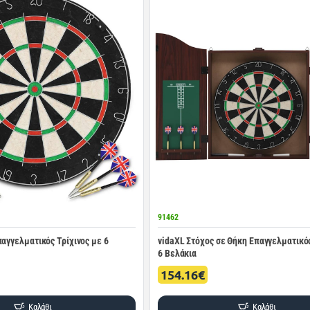
91462
παγγελματικός Τρίχινος με 6
vidaXL Στόχος σε Θήκη Επαγγελματικός
6 Βελάκια
154.16€
Καλάθι
Καλάθι