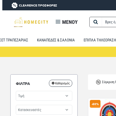
CLEARENCE ΠΡΟΣΦΟΡΕΣ
MENOY
Βρες
ό,τι
χρειαστείς...
ΣΕΤ ΤΡΑΠΕΖΑΡΙΑΣ
ΚΑΝΑΠΕΔΕΣ & ΣΑΛΟΝΙΑ
ΕΠΙΠΛΑ ΤΗΛΕΟΡΑΣΗ
Σύγκριση
ΦΙΛΤΡΑ
Καθαρισμός
Τιμή
-50%
Κατασκευαστές