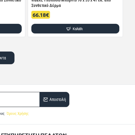
πό Συνθετικό
vidaXL Υποπόδιο Μπορντό 70 x 55 x 41 εκ. από
Συνθετικό Δέρμα
66.18€
Καλάθι
όντα
Αποστολή
ους
Όρους Χρήσης
ΕΞΥΠΗΡΕΤΗΣΗ ΠΕΛΑΤΩΝ