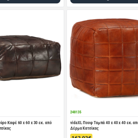
248135
ρο Καφέ 60 x 60 x 30 εκ. από
vidaXL Πουφ Ταμπά 40 x 40 x 40 εκ. απ
τσίκας
Δέρμα Κατσίκας
162.02€