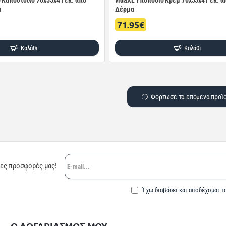
 Καπουτσίνο 70x55x41 εκ. από
vidaXL Υποπόδιο Κρεμ 70x55x41 εκ. α
α
Δέρμα
71.95€
Καλάθι
Καλάθι
Φόρτωσε τα επόμενα προϊ
E-
ρες προσφορές μας!
mail...
Έχω διαβάσει και αποδέχομαι τ
Ο ΛΟΓΑΡΙΑΣΜΟΣ ΜΟΥ