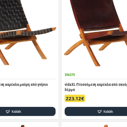
356375
νη καρέκλα μαύρη από γνήσιο
vidaXL Πτυσσόμενη καρέκλα από σκού
δέρμα
223.12€
Καλάθι
Καλάθι