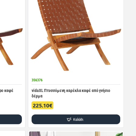
356376
ρο καφέ
vidaXL Πτυσσόμενη καρέκλα καφέ από γνήσιο
δέρμα
225.10€
Καλάθι