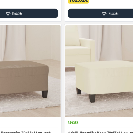
Καλάθι
Καλάθι
349356