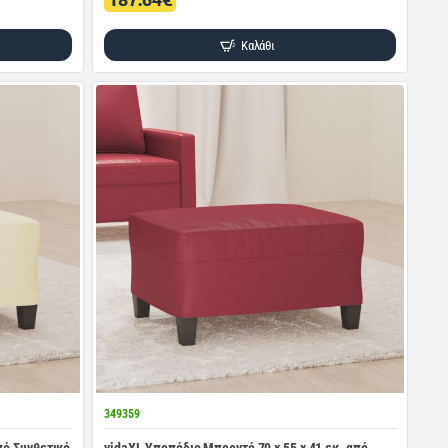
Καλάθι
349359