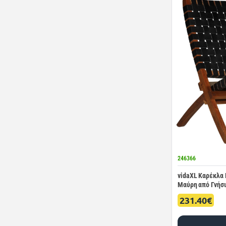
246366
vidaXL Καρέκλα 
Μαύρη από Γνήσ
231.40€