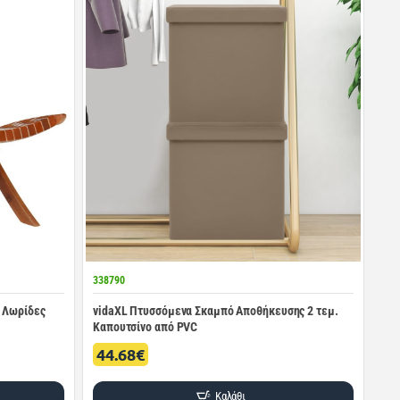
338790
ί Λωρίδες
vidaXL Πτυσσόμενα Σκαμπό Αποθήκευσης 2 τεμ.
Καπουτσίνο από PVC
44.68€
Καλάθι