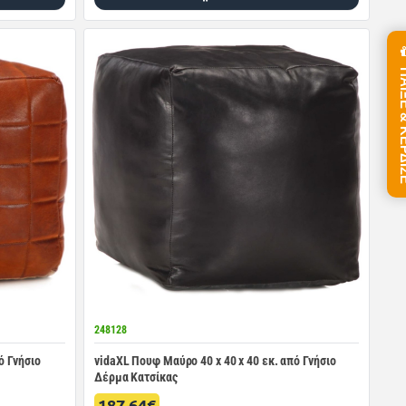
ΠΑΙΞΕ &
248128
ό Γνήσιο
vidaXL Πουφ Μαύρο 40 x 40 x 40 εκ. από Γνήσιο
Δέρμα Κατσίκας
187.64€