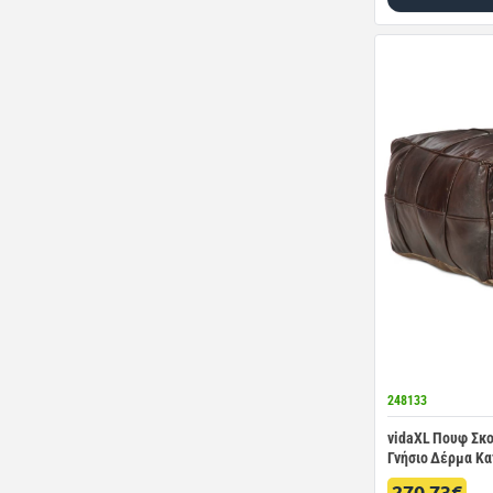
248133
vidaXL Πουφ Σκού
Γνήσιο Δέρμα Κα
270.73€