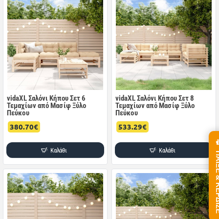
vidaXL Σαλόνι Κήπου Σετ 6
vidaXL Σαλόνι Κήπου Σετ 8
Τεμαχίων από Μασίφ Ξύλο
Τεμαχίων από Μασίφ Ξύλο
Πεύκου
Πεύκου
380.70€
533.29€
Καλάθι
Καλάθι
ΠΑΙΞΕ &