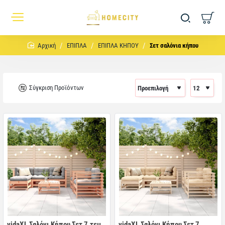
home
ΕΠΙΠΛΑ
ΕΠΙΠΛΑ ΚΗΠΟΥ
Σετ σαλόνια κήπου
Σύγκριση Προϊόντων
vidaXL Σαλόνι Κήπου Σετ 7 τεμ
vidaXL Σαλόνι Κήπου Σετ 7