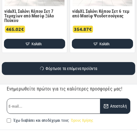
vidaXL Σαλόνι Κήπου Σετ 7
vidaXL Σαλόνι Κήπου Σετ 6 τεμ
Τεμαχίων από Μασίφ Ξύλο
από Μασίφ Ψευδοτσούγκας
Πεύκου
465.02€
354.87€
Καλάθι
Καλάθι
Φόρτωσε τα επόμενα προϊόντα
Ενημερωθείτε πρώτοι για τις καλύτερες προσφορές μας!
E-
Αποστολή
mail...
Έχω διαβάσει και αποδέχομαι τους
Όρους Χρήσης