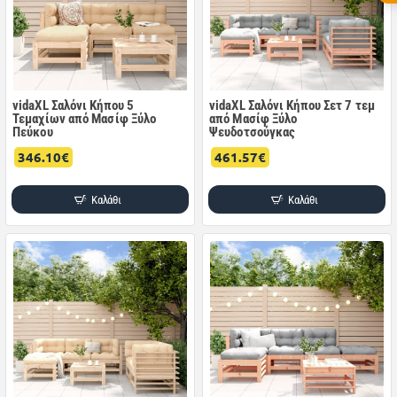
vidaXL Σαλόνι Κήπου 5
vidaXL Σαλόνι Κήπου Σετ 7 τεμ
Τεμαχίων από Μασίφ Ξύλο
από Μασίφ Ξύλο
Πεύκου
Ψευδοτσούγκας
346.10€
461.57€
Καλάθι
Καλάθι