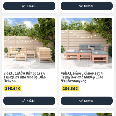
Καλάθι
Καλάθι
vidaXL Σαλόνι Κήπου Σετ 6
vidaXL Σαλόνι Κήπου Σετ 4
Τεμαχίων από Μασίφ Ξύλο
Τεμαχίων από Μασίφ Ξύλο
Πεύκου
Ψευδοτσούγκας
395.61€
256.56€
Καλάθι
Καλάθι