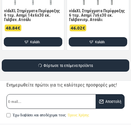
vidaXL Στηρίγματα Περίφραξης
vidaXL Στηρίγματα Περίφραξης
6 τεμ. Ασημί 14x6x30 εκ.
6 τεμ. Ασημί 7x6x30 εκ.
Γαλβαν. Ατσάλι
Γαλβανισμ. Ατσάλι
48.84€
46.02€
Καλάθι
Καλάθι
Φόρτωσε τα επόμενα προϊόντα
Ενημερωθείτε πρώτοι για τις καλύτερες προσφορές μας!
E-
Αποστολή
mail...
Έχω διαβάσει και αποδέχομαι τους
Όρους Χρήσης