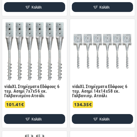
Καλάθι
Καλάθι
vidaXL Στηρίγματα Εδάφους 6
vidaXL Στηρίγματα Εδάφους 6
τεμ. Ασημί 7x7x56 εκ.
τεμ. Ασημί 14x14x58 εκ.
Γαλβανισμένο Ατσάλι
Γαλβανισμ. Ατσάλι
101.41€
134.35€
Καλάθι
Καλάθι