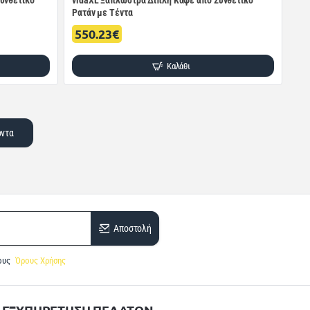
υνθετικό
vidaXL Ξαπλώστρα Διπλή Καφέ από Συνθετικό
Ρατάν με Τέντα
550.23€
Καλάθι
όντα
Αποστολή
ους
Όρους Χρήσης
ΕΞΥΠΗΡΕΤΗΣΗ ΠΕΛΑΤΩΝ