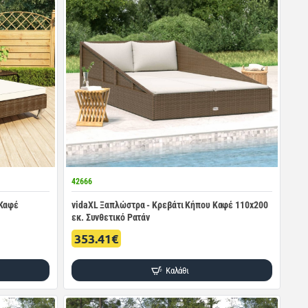
42666
 Καφέ
vidaXL Ξαπλώστρα - Κρεβάτι Κήπου Καφέ 110x200
εκ. Συνθετικό Ρατάν
353.41€
Καλάθι