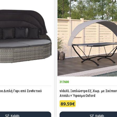
317600
α Διπλή Γκρι από Συνθετικό
vidaXL Ξαπλώστρα Εξ.Χωρ. με Σκέπασ
Ατσάλι + Ύφασμα Oxford
89.59€
Καλάθι
Καλάθι