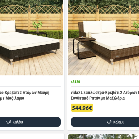
48130
ρα-Κρεβάτι 2 Ατόμων Μαύρη
vidaXL Ξαπλώστρα-Κρεβάτι 2 Ατόμων
 με Μαξιλάρια
Συνθετικό Ρατάν με Μαξιλάρια
544.96€
Καλάθι
Καλάθι