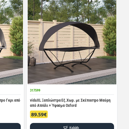
317599
τρο Γκρι από
vidaXL Ξαπλώστρα Εξ.Χωρ. με Σκέπαστρο Μαύρη
από Ατσάλι + Ύφασμα Oxford
89.59€
Καλάθι