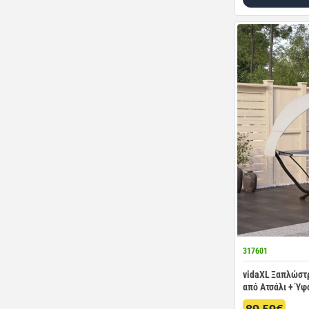
317601
vidaXL Ξαπλώστ
από Ατσάλι + Ύφ
89.59€