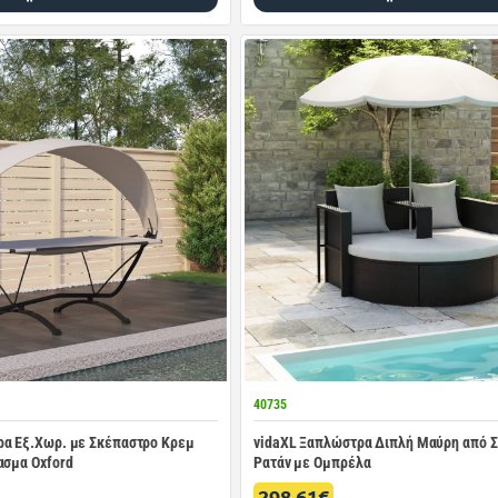
40735
ρα Εξ.Χωρ. με Σκέπαστρο Κρεμ
vidaXL Ξαπλώστρα Διπλή Μαύρη από Σ
ασμα Oxford
Ρατάν με Ομπρέλα
298.61€