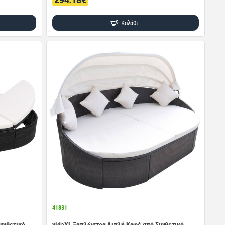
Καλάθι
41831