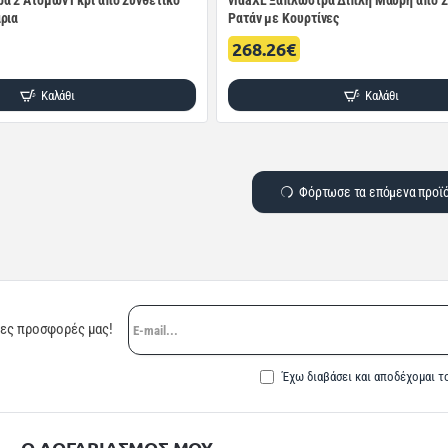
α 2 Ατόμων Γκρι από Συνθετικό
vidaXL Ξαπλώστρα Διπλή Μαύρη από Σ
ρια
Ρατάν με Κουρτίνες
268.26€
Καλάθι
Καλάθι
Φόρτωσε τα επόμενα προϊ
E-
ρες προσφορές μας!
mail...
Έχω διαβάσει και αποδέχομαι τ
Ο ΛΟΓΑΡΙΑΣΜΟΣ ΜΟΥ