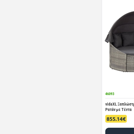
46093
vidaXL Ξαπλώστρ
Ρατάν με Τέντα
855.14€