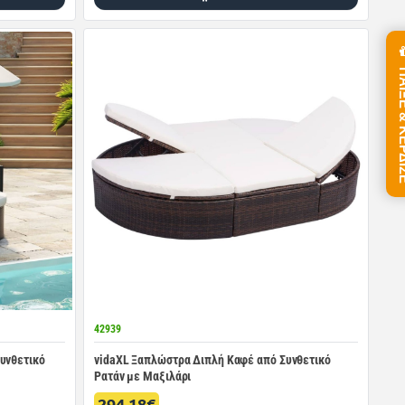
ΠΑΙΞΕ &
42939
υνθετικό
vidaXL Ξαπλώστρα Διπλή Καφέ από Συνθετικό
Ρατάν με Μαξιλάρι
294.18€