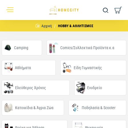
home
HOBBY & ΑΘΛΗΤΙΣΜΟΣ
Camping
Comics/Συλλεκτικά Προϊόντα κ.α
Αθλήματα
Είδη Γυμναστικής
Ελεύθερος Χρόνος
Ενυδρείο
Κατοικίδια & Άγρια Ζώα
Ποδηλασία & Scooter
Ρούχα για Άθληση
Ψυχαγωγία