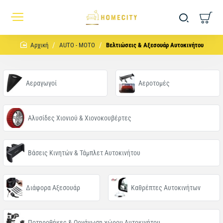
home
AUTO - MOTO
Βελτιώσεις & Αξεσουάρ Αυτοκινήτου
Αεραγωγοί
Αεροτομές
Αλυσίδες Χιονιού & Χιονοκουβέρτες
Βάσεις Κινητών & Τάμπλετ Αυτοκινήτου
Διάφορα Αξεσουάρ
Καθρέπτες Αυτοκινήτων
Ποτηροθήκες & Οργάνωση χώρου Αυτοκινήτου