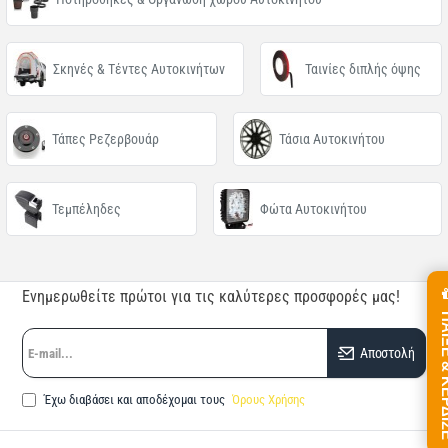
Σκηνές & Τέντες Αυτοκινήτων
Ταινίες διπλής όψης
Τάπες Ρεζερβουάρ
Τάσια Αυτοκινήτου
Τεμπέληδες
Φώτα Αυτοκινήτου
Ενημερωθείτε πρώτοι για τις καλύτερες προσφορές μας!
ΠΑΙΞΕ &
E-
Αποστολή
mail...
Έχω διαβάσει και αποδέχομαι τους
Όρους Χρήσης