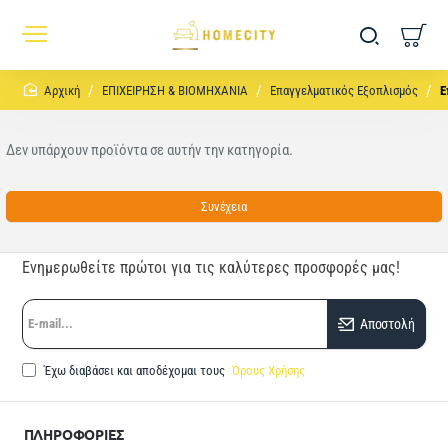
home
ΕΠΙΧΕΙΡΗΣΗ & ΒΙΟΜΗΧΑΝΙΑ
Eπαγγελματικός Εξοπλισμός
Ε
Δεν υπάρχουν προϊόντα σε αυτήν την κατηγορία.
Συνέχεια
Ενημερωθείτε πρώτοι για τις καλύτερες προσφορές μας!
E-
Αποστολή
mail...
Έχω διαβάσει και αποδέχομαι τους
Όρους Χρήσης
ΠΛΗΡΟΦΟΡΙΕΣ