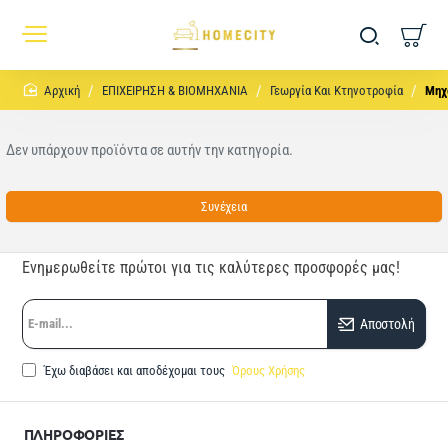
home
ΕΠΙΧΕΙΡΗΣΗ & ΒΙΟΜΗΧΑΝΙΑ
Γεωργία Και Κτηνοτροφία
Μηχ
Δεν υπάρχουν προϊόντα σε αυτήν την κατηγορία.
Συνέχεια
Ενημερωθείτε πρώτοι για τις καλύτερες προσφορές μας!
E-
Αποστολή
mail...
Έχω διαβάσει και αποδέχομαι τους
Όρους Χρήσης
ΠΛΗΡΟΦΟΡΙΕΣ