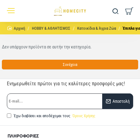
home
HOBBY & ΑΘΛΗΤΙΣΜΟΣ
Κατοικίδια & Άγρια Ζώα
Έπιπλα γι
Δεν υπάρχουν προϊόντα σε αυτήν την κατηγορία.
Συνέχεια
Ενημερωθείτε πρώτοι για τις καλύτερες προσφορές μας!
E-
Αποστολή
mail...
Έχω διαβάσει και αποδέχομαι τους
Όρους Χρήσης
ΠΛΗΡΟΦΟΡΙΕΣ