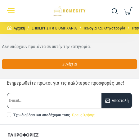
home
ΕΠΙΧΕΙΡΗΣΗ & ΒΙΟΜΗΧΑΝΙΑ
Γεωργία Και Κτηνοτροφία
Πτη
Δεν υπάρχουν προϊόντα σε αυτήν την κατηγορία.
Συνέχεια
Ενημερωθείτε πρώτοι για τις καλύτερες προσφορές μας!
E-
Αποστολή
mail...
Έχω διαβάσει και αποδέχομαι τους
Όρους Χρήσης
ΠΛΗΡΟΦΟΡΙΕΣ