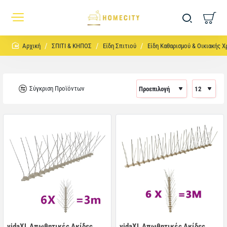
home
ΣΠΙΤΙ & ΚΗΠΟΣ
Είδη Σπιτιού
Είδη Καθαρισμού & Οικιακής Χ
Σύγκριση Προϊόντων
vidaXL Απωθητικές Ακίδες
vidaXL Απωθητικές Ακίδες