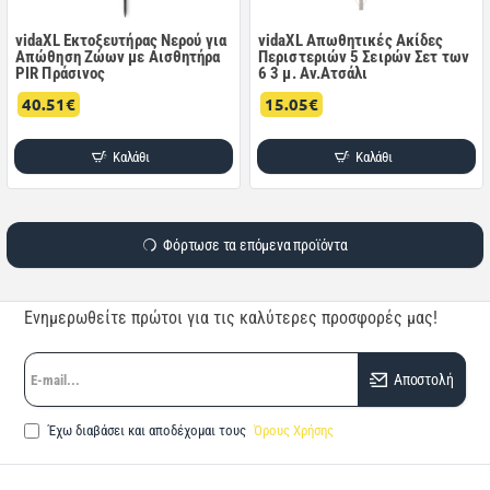
vidaXL Εκτοξευτήρας Νερού για
vidaXL Απωθητικές Ακίδες
Απώθηση Ζώων με Αισθητήρα
Περιστεριών 5 Σειρών Σετ των
PIR Πράσινος
6 3 μ. Αν.Ατσάλι
40.51€
15.05€
Καλάθι
Καλάθι
Φόρτωσε τα επόμενα προϊόντα
Ενημερωθείτε πρώτοι για τις καλύτερες προσφορές μας!
E-
Αποστολή
mail...
Έχω διαβάσει και αποδέχομαι τους
Όρους Χρήσης