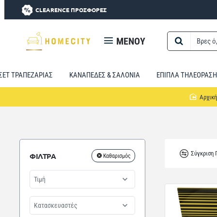
CLEARENCE ΠΡΟΣΦΟΡΕΣ
MENOY
Βρες
ό,τι
χρειαστείς...
ΣΕΤ ΤΡΑΠΕΖΑΡΙΑΣ
ΚΑΝΑΠΕΔΕΣ & ΣΑΛΟΝΙΑ
ΕΠΙΠΛΑ ΤΗΛΕΟΡΑΣΗ
Σύγκριση
ΦΙΛΤΡΑ
Καθαρισμός
Τιμή
Κατασκευαστές