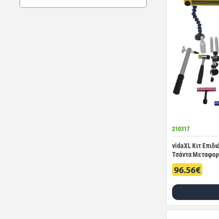
210317
vidaXL Κιτ Επι
Τσάντα Μεταφορ
96.56€