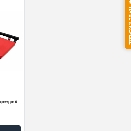
ΠΑΙΞΕ &
όμενη με 6