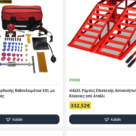
210352
διόρθωσης Βαθουλωμάτων XXL με
vidaXL Ράμπες Επισκευής Αυτοκινήτων
άς
Κόκκινες από Ατσάλι
332.52€
Καλάθι
Καλάθι