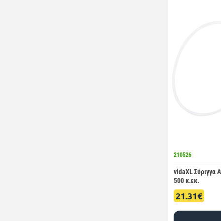
210526
vidaXL Σύριγγα 
500 κ.εκ.
21.31€