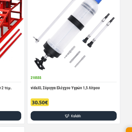
210555
 2 τεμ.
vidaXL Σύριγγα Ελέγχου Υγρών 1,5 Λίτρου
30.50€
Καλάθι