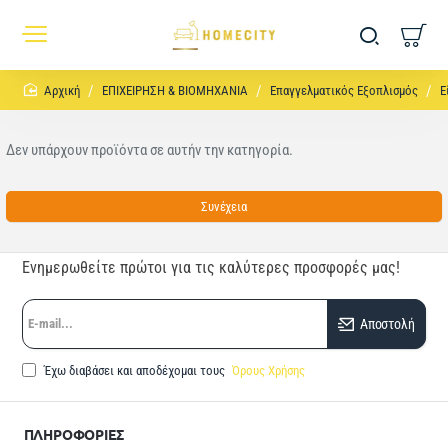
home
ΕΠΙΧΕΙΡΗΣΗ & ΒΙΟΜΗΧΑΝΙΑ
Eπαγγελματικός Εξοπλισμός
Ε
Δεν υπάρχουν προϊόντα σε αυτήν την κατηγορία.
Συνέχεια
Ενημερωθείτε πρώτοι για τις καλύτερες προσφορές μας!
E-
Αποστολή
mail...
Έχω διαβάσει και αποδέχομαι τους
Όρους Χρήσης
ΠΛΗΡΟΦΟΡΙΕΣ