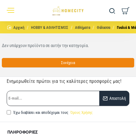
home
HOBBY & ΑΘΛΗΤΙΣΜΟΣ
Αθλήματα
Θάλασσα
Γυαλιά & Μ
Δεν υπάρχουν προϊόντα σε αυτήν την κατηγορία.
Συνέχεια
Ενημερωθείτε πρώτοι για τις καλύτερες προσφορές μας!
E-
Αποστολή
mail...
Έχω διαβάσει και αποδέχομαι τους
Όρους Χρήσης
ΠΛΗΡΟΦΟΡΙΕΣ