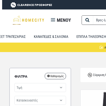
CLEARENCE ΠΡΟΣΦΟΡΕΣ
MENOY
Βρες
ό,τι
χρειαστείς...
ΣΕΤ ΤΡΑΠΕΖΑΡΙΑΣ
ΚΑΝΑΠΕΔΕΣ & ΣΑΛΟΝΙΑ
ΕΠΙΠΛΑ ΤΗΛΕΟΡΑΣΗ
Σύγκριση
ΦΙΛΤΡΑ
Καθαρισμός
Τιμή
Κατασκευαστές