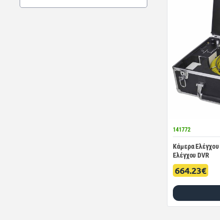
141772
Κάμερα Ελέγχου 
Ελέγχου DVR
664.23€