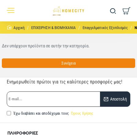
home
ΕΠΙΧΕΙΡΗΣΗ & ΒΙΟΜΗΧΑΝΙΑ
Eπαγγελματικός Εξοπλισμός
Ν
Δεν υπάρχουν προϊόντα σε αυτήν την κατηγορία.
Συνέχεια
Ενημερωθείτε πρώτοι για τις καλύτερες προσφορές μας!
E-
Αποστολή
mail...
Έχω διαβάσει και αποδέχομαι τους
Όρους Χρήσης
ΠΛΗΡΟΦΟΡΙΕΣ