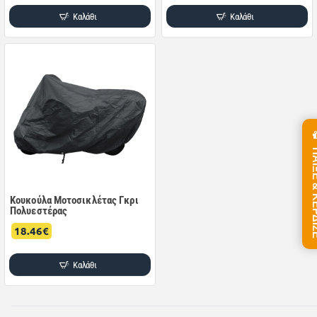
Καλάθι
Καλάθι
ΠΑΙΞΕ &
Κουκούλα Μοτοσικλέτας Γκρι
Πολυεστέρας
18.46€
Καλάθι