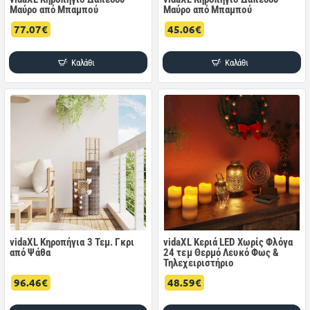
Μαύρο από Μπαμπού
Μαύρο από Μπαμπού
77.07€
45.06€
Καλάθι
Καλάθι
vidaXL Κηροπήγια 3 Τεμ. Γκρι
vidaXL Κεριά LED Χωρίς Φλόγα
από Ψάθα
24 τεμ Θερμό Λευκό Φως &
Τηλεχειριστήριο
96.46€
48.59€