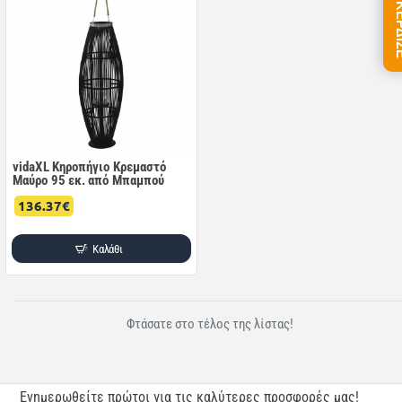
ΠΑΙΞΕ &
vidaXL Κηροπήγιο Κρεμαστό
Μαύρο 95 εκ. από Μπαμπού
136.37€
Καλάθι
Φτάσατε στο τέλος της λίστας!
Ενημερωθείτε πρώτοι για τις καλύτερες προσφορές μας!