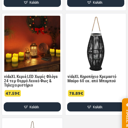
Καλάθι
Καλάθι
vidaXL Κεριά LED Χωρίς Φλόγα
vidaXL Κηροπήγιο Κρεμαστό
24 τεμ Θερμό Λευκό Φως &
Μαύρο 60 εκ. από Μπαμπού
Τηλεχειριστήριο
47.59€
78.89€
Καλάθι
Καλάθι